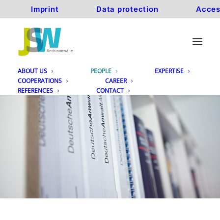
Imprint
Data protection
Acces
ABOUT US
PEOPLE
EXPERTISE
COOPERATIONS
CAREER
REFERENCES
CONTACT