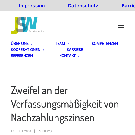
Impressum
Datenschutz
Barri
ÜBER UNS
TEAM
KOMPETENZEN
KOOPERATIONEN
KARRIERE
REFERENZEN
KONTAKT
Zweifel an der
Verfassungsmäßigkeit von
Nachzahlungszinsen
17. JULI 2018
|
IN
NEWS